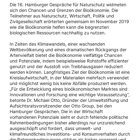
Die 16. Hamburger Gespräche für Naturschutz widmeten
sich den Chancen und Grenzen der Bioökonomie. Die
Teilnehmer aus Naturschutz, Wirtschaft, Politik und
Zivilgesellschaft erörterten gemeinsam im November 2019
wie die Bioökonomie helfen kann die begrenzten
biologischen Ressourcen nachhaltig zu nutzen.
In Zeiten des Klimawandels, einer wachsenden
Weltbevölkerung und eines dramatischen Rückgangs der
Artenvielfalt bietet die Bioökonomie vielfältige Chancen
und Potenziale, indem beispielsweise Rohstoffe effizienter
genutzt und der Ausstoß von Treibhausgasen reduziert
werden können. Langfristiges Ziel der Bioökonomie ist eine
Kreislaufwirtschaft, in der Materialien mehrfach verwendet
und möglichst wenig bis keine Abfälle produziert werden.
„Für die Entwicklung eines bioökonomischen Marktes sind
Innovationen und Forschung eine wichtige Voraussetzung“,
betonte Dr. Michael Otto, Gründer der Umweltstiftung und
Aufsichtsratsvorsitzender der Otto Group, bei den
Hamburger Gesprächen. Die in der Wirtschaft
vorhandenen Potenziale sieht er durch fehlende politische
Rahmenbedingungen bisher allerdings nur unzureichend
ausgeschöpft und fordert, dass umwelt- und
klimafreundliches Investitions- und Konsumverhalten durch
die Rahmenbedingungen stärker als bisher angeregt und