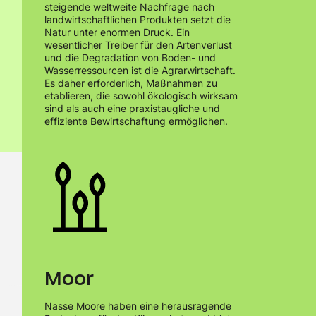
steigende weltweite Nachfrage nach
landwirtschaftlichen Produkten setzt die
Natur unter enormen Druck. Ein
Tab 1
wesentlicher Treiber für den Artenverlust
Tab 2
und die Degradation von Boden- und
Wasserressourcen ist die Agrarwirtschaft.
Tab 3
Es daher erforderlich, Maßnahmen zu
etablieren, die sowohl ökologisch wirksam
sind als auch eine praxistaugliche und
effiziente Bewirtschaftung ermöglichen.
Das Team der Stiftung
Damit Sie jederzeit für Ihr Anliegen auch direkt den
richtigen Ansprechpartner finden, hier die Kontaktdaten
des Teams.
Moor
Nasse Moore haben eine herausragende