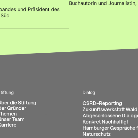
Buchautorin und Journalistin,
bandes und Präsident des
 Süd
tiftung
Dialog
Über die Stiftung
CSRD-Reporting
Der Gründer
Zukunftswerkstatt Wald
Themen
Abgeschlossene Dialog
Unser Team
Konkret Nachhaltig!
Karriere
Hamburger Gespräche f
Naturschutz