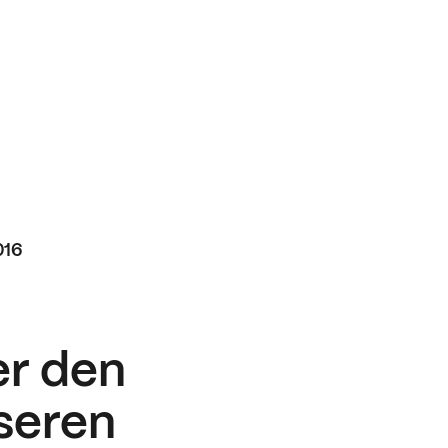
016
r den
seren