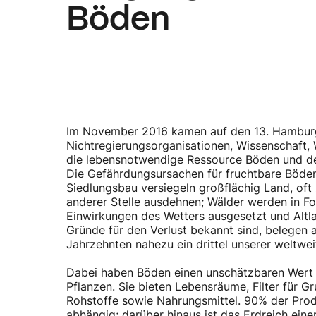
Böden
Im November 2016 kamen auf den 13. Hamburge
Nichtregierungsorganisationen, Wissenschaft,
die lebensnotwendige Ressource Böden und de
Die Gefährdungsursachen für fruchtbare Böden
Siedlungsbau versiegeln großflächig Land, oft 
anderer Stelle ausdehnen; Wälder werden in F
Einwirkungen des Wetters ausgesetzt und Altl
Gründe für den Verlust bekannt sind, belegen ak
Jahrzehnten nahezu ein drittel unserer weltwe
Dabei haben Böden einen unschätzbaren Wert f
Pflanzen. Sie bieten Lebensräume, Filter für
Rohstoffe sowie Nahrungsmittel. 90% der Pro
abhängig; darüber hinaus ist das Erdreich eine