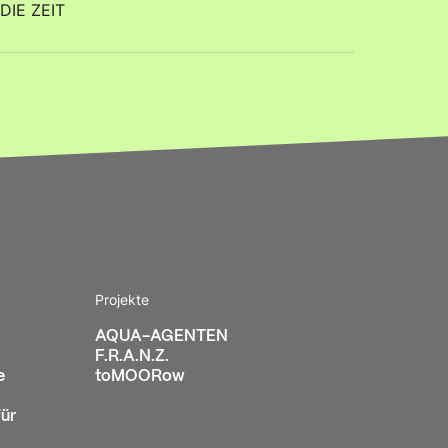
 DIE ZEIT
Projekte
AQUA-AGENTEN
F.R.A.N.Z.
e
toMOORow
ür