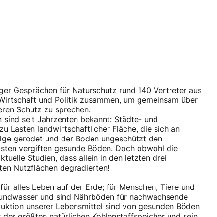
r Gesprächen für Naturschutz rund 140 Vertreter aus
 Wirtschaft und Politik zusammen, um gemeinsam über
ren Schutz zu sprechen.
 sind seit Jahrzenten bekannt: Städte- und
zu Lasten landwirtschaftlicher Fläche, die sich an
olge gerodet und der Boden ungeschützt den
asten vergiften gesunde Böden. Doch obwohl die
tuelle Studien, dass allein in den letzten drei
iten Nutzflächen degradierten!
ür alles Leben auf der Erde; für Menschen, Tiere und
 Grundwasser und sind Nährböden für nachwachsende
duktion unserer Lebensmittel sind von gesunden Böden
r der größten natürlichen Kohlenstoffspeicher und sein