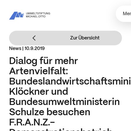
Me
Zur Übersicht
News |
10.9.2019
Dialog für mehr
Artenvielfalt:
Bundeslandwirtschaftsmini
Klöckner und
Bundesumweltministerin
Schulze besuchen
F.R.A.N.Z.-