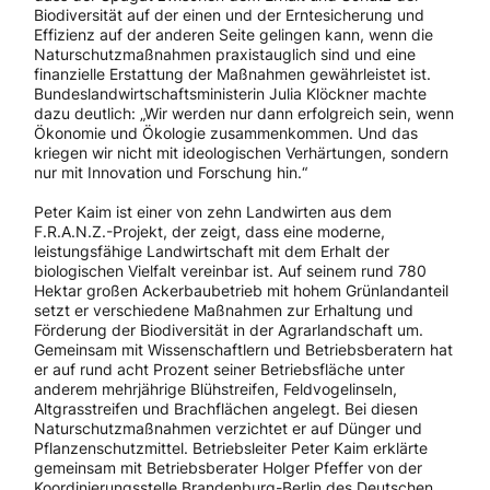
Biodiversität auf der einen und der Erntesicherung und
Effizienz auf der anderen Seite gelingen kann, wenn die
Naturschutzmaßnahmen praxistauglich sind und eine
finanzielle Erstattung der Maßnahmen gewährleistet ist.
Bundeslandwirtschaftsministerin Julia Klöckner machte
dazu deutlich: „Wir werden nur dann erfolgreich sein, wenn
Ökonomie und Ökologie zusammenkommen. Und das
kriegen wir nicht mit ideologischen Verhärtungen, sondern
nur mit Innovation und Forschung hin.“
Peter Kaim ist einer von zehn Landwirten aus dem
F.R.A.N.Z.-Projekt, der zeigt, dass eine moderne,
leistungsfähige Landwirtschaft mit dem Erhalt der
biologischen Vielfalt vereinbar ist. Auf seinem rund 780
Hektar großen Ackerbaubetrieb mit hohem Grünlandanteil
setzt er verschiedene Maßnahmen zur Erhaltung und
Förderung der Biodiversität in der Agrarlandschaft um.
Gemeinsam mit Wissenschaftlern und Betriebsberatern hat
er auf rund acht Prozent seiner Betriebsfläche unter
anderem mehrjährige Blühstreifen, Feldvogelinseln,
Altgrasstreifen und Brachflächen angelegt. Bei diesen
Naturschutzmaßnahmen verzichtet er auf Dünger und
Pflanzenschutzmittel. Betriebsleiter Peter Kaim erklärte
gemeinsam mit Betriebsberater Holger Pfeffer von der
Koordinierungsstelle Brandenburg-Berlin des Deutschen