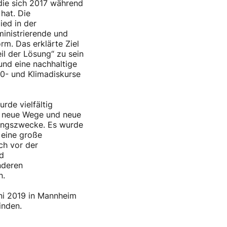
 die sich 2017 während
hat. Die
ied in der
ministrierende und
rm. Das erklärte Ziel
eil der Lösung“ zu sein
und eine nachhaltige
0- und Klimadiskurse
rde vielfältig
en neue Wege und neue
tungszwecke. Es wurde
 eine große
uch vor der
nd
nderen
n.
uni 2019 in Mannheim
inden.