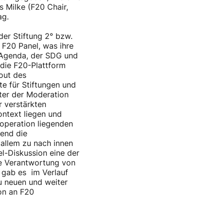
s Milke (F20 Chair,
ag.
der Stiftung 2° bzw.
 F20 Panel, was ihre
-Agenda, der SDG und
die F20-Plattform
cout des
e für Stiftungen und
nter der Moderation
r verstärkten
ntext liegen und
ooperation liegenden
end die
 allem zu nach innen
el-Diskussion eine der
le Verantwortung von
n gab es im Verlauf
u neuen und weiter
on an F20