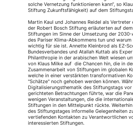
solche Vernetzung funktionieren kann“, so Klau
Stiftung Zukunftsfähigkeit) auf dem Stiftungst
Martin Kaul und Johannes Reidel als Vertreter 
der Robert Bosch Stiftung erläuterten auf dem
Stiftungen im Sinne der Umsetzung der 2030
des Pariser Klima-Abkommens tun und warum 
wichtig für sie ist. Annette Kleinbrod als EZ-S
Bundesverbandes und Atallah Kuttab als Expert
Philanthropie in der arabischen Welt wiesen u
von Klaus Milke auf die Chancen hin, die in de
Zusammenarbeit von Stiftungen im globalen Ko
welche in einer verstärkten transformativen K
"Schätze" noch gehoben werden können. Währ
Digitalisierungsthematik des Stiftungstags vor
gerichteten Betrachtungen führte, war die Pan
wenigen Veranstaltungen, die die internationa
Stiftungen in den Mittelpunkt rückte. Weiterhi
des Stiftungstages informelle Gelegenheiten z
vertiefenden Kontakten zu Verantwortlichen v
interessierten Stiftungen.