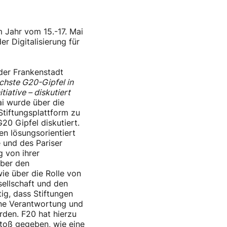
m Jahr vom 15.-17. Mai
er Digitalisierung für
der Frankenstadt
chste G20-Gipfel in
tiative – diskutiert
i wurde über die
Stiftungsplattform zu
20 Gipfel diskutiert.
en lösungsorientiert
 und des Pariser
 von ihrer
über den
ie über die Rolle von
sellschaft und den
tig, dass Stiftungen
ine Verantwortung und
rden. F20 hat hierzu
toß gegeben, wie eine