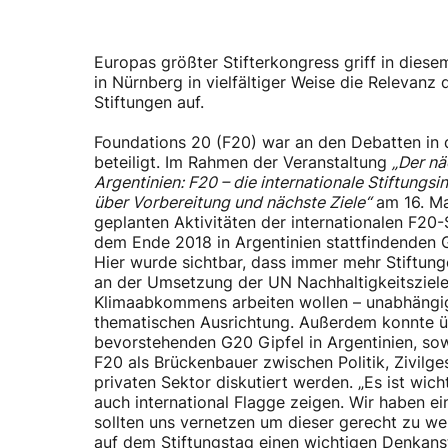
Europas größter Stifterkongress griff in diese
in Nürnberg in vielfältiger Weise die Relevanz d
Stiftungen auf.
Foundations 20 (F20) war an den Debatten in 
beteiligt. Im Rahmen der Veranstaltung
„Der nä
Argentinien: F20 – die internationale Stiftungsini
über Vorbereitung und nächste Ziele“
am 16. Ma
geplanten Aktivitäten der internationalen F20-
dem Ende 2018 in Argentinien stattfindenden G
Hier wurde sichtbar, dass immer mehr Stiftung
an der Umsetzung der UN Nachhaltigkeitsziele
Klimaabkommens arbeiten wollen – unabhängig
thematischen Ausrichtung. Außerdem konnte 
bevorstehenden G20 Gipfel in Argentinien, sow
F20 als Brückenbauer zwischen Politik, Zivilge
privaten Sektor diskutiert werden. „Es ist wich
auch international Flagge zeigen. Wir haben e
sollten uns vernetzen um dieser gerecht zu we
auf dem Stiftungstag einen wichtigen Denkans