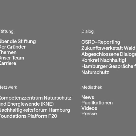
tiftung
Dialog
Über die Stiftung
CSRD-Reporting
Der Gründer
Zukunftswerkstatt Wald
Themen
Abgeschlossene Dialog
Unser Team
Konkret Nachhaltig!
Karriere
Hamburger Gespräche f
Naturschutz
Netzwerk
Mediathek
News
Kompetenzzentrum Naturschutz
Publikationen
und Energiewende (KNE)
Videos
Nachhaltigkeitsforum Hamburg
Presse
Foundations Platform F20